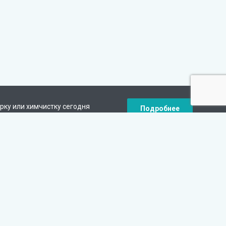
рку или химчистку сегодня
Подробнее
кидку на следующий заказ.
Наши контакты
+7 (343) 288-02-84
круглосуточно
Екатеринбург, улица Чернышевского,
7