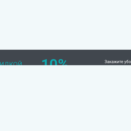
10%
Закажите убо
КИДКОЙ
и получите с
Химчистка
Клининговые услуги
Мягкая мебель
Уборка квартир
Диваны
Уборка коттеджей
Матрасы
Генеральная уборка
квартиры
Кожаная мебель